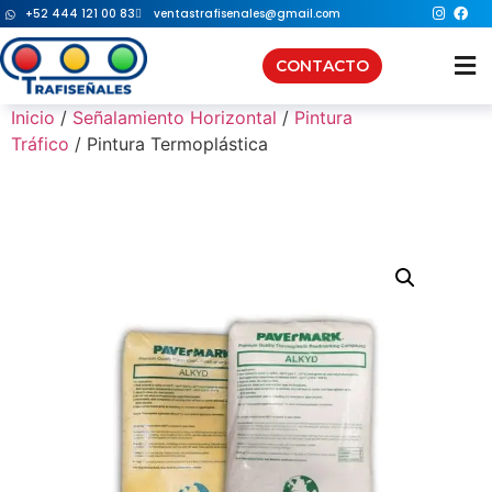
+52 444 121 00 83
ventastrafisenales@gmail.com
CONTACTO
Inicio
/
Señalamiento Horizontal
/
Pintura
Productos
Tráfico
/ Pintura Termoplástica
Servicios
Nosotros
Regiones