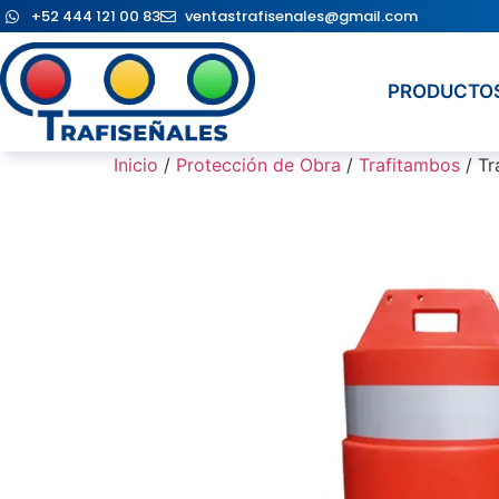
+52 444 121 00 83
ventastrafisenales@gmail.com
PRODUCTO
Inicio
/
Protección de Obra
/
Trafitambos
/ Tr