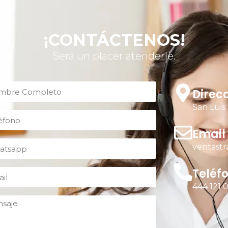
¡CONTÁCTENOS!
Será un placer atenderle.
Direc
San Luis
Email
ventastr
Teléf
444 121 