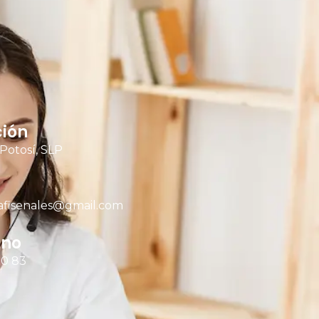
ción
 Potosí, SLP
afisenales@gmail.com
ono
00 83