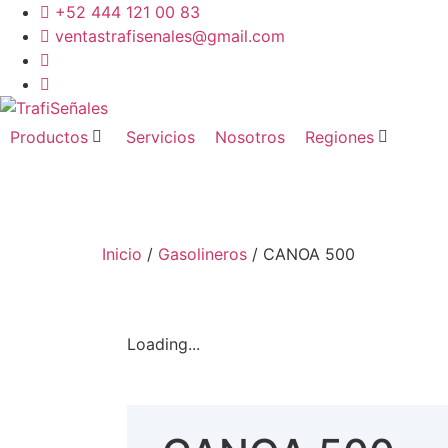
Ir
+52 444 121 00 83
al
ventastrafisenales@gmail.com
contenido
Productos
Servicios
Nosotros
Regiones
Contacto
Contacto
Inicio
/
Gasolineros
/ CANOA 500
Loading...